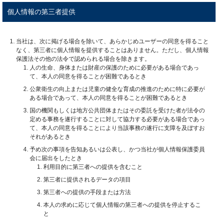
個人情報の第三者提供
当社は、次に掲げる場合を除いて、あらかじめユーザーの同意を得ること
なく、第三者に個人情報を提供することはありません。ただし、個人情報
保護法その他の法令で認められる場合を除きます。
人の生命、身体または財産の保護のために必要がある場合であっ
て、本人の同意を得ることが困難であるとき
公衆衛生の向上または児童の健全な育成の推進のために特に必要が
ある場合であって、本人の同意を得ることが困難であるとき
国の機関もしくは地方公共団体またはその委託を受けた者が法令の
定める事務を遂行することに対して協力する必要がある場合であっ
て、本人の同意を得ることにより当該事務の遂行に支障を及ぼすお
それがあるとき
予め次の事項を告知あるいは公表し、かつ当社が個人情報保護委員
会に届出をしたとき
利用目的に第三者への提供を含むこと
第三者に提供されるデータの項目
第三者への提供の手段または方法
本人の求めに応じて個人情報の第三者への提供を停止するこ
と