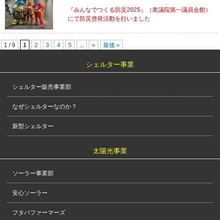
『みんなでつくる防災2025』（衆議院第一議員会館）
にて防災啓発活動を行いました
1 / 9
1
2
3
4
5
...
»
最後 »
シェルター事業
シェルター販売事業部
なぜシェルターなのか？
新型シェルター
太陽光事業
ソーラー事業部
安心ソーラー
フタバファーマーズ