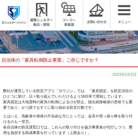
株式会社シェルタージャパン
自治体の「家具転倒防止事業」ご存じですか？
2023年2月2日
弊社が運営している防災アプリ「ヨウジン」では、「家具固定」を防災項目の
ひとつに挙げ、日々取り組んでいただけるようSNS等で周知しています。
家具固定は大地震時の家具の転倒によるけが防止、脱出経路確保の意味でも重
要であり、かつ誰でもすぐに取り組める防災行動です。
とはいえ、高齢者や身体の不自由な方にとっては、金具や突っ張り棒を取り付
けるのも一苦労。
各自治体の防災課窓口では、これらの取り付けを協力事業者が代行しつつ、費
用を負担する助成事業を行っています（上限あり）。