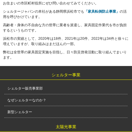
お住まいの市区町村役所にぜひ問い合わせてみてください。
シェルタージャパンの本社がある静岡県浜松市でも
「家具転倒防止事業」
の活
用を呼びかけています。
高齢者・身体の不自由な方の世帯に業者を派遣し、家具固定作業代を市が負担
するというものです。
浜松市の実績として、2020年は18件、2021年は20件、2022年は34件と徐々に
増えていますが、取り組みはまだほんの一部。
弊社は全世帯の家具固定実施を目指し、日々防災啓発活動に取り組んでまいり
ます。
シェルター事業
シェルター販売事業部
なぜシェルターなのか？
新型シェルター
太陽光事業